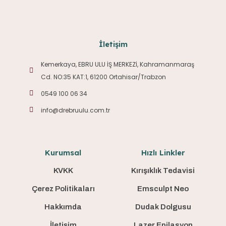
İletişim
Kemerkaya, EBRU ULU İŞ MERKEZİ, Kahramanmaraş
Cd. NO:35 KAT:1, 61200 Ortahisar/Trabzon
0549 100 06 34
info@drebruulu.com.tr
Kurumsal
Hızlı Linkler
KVKK
Kırışıklık Tedavisi
Çerez Politikaları
Emsculpt Neo
Hakkımda
Dudak Dolgusu
İletişim
Lazer Epilasyon