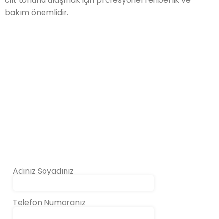
cilt tonuna ulaşmak için profesyonel rehberlik ve
bakım önemlidir.
Adınız Soyadınız
Telefon Numaranız