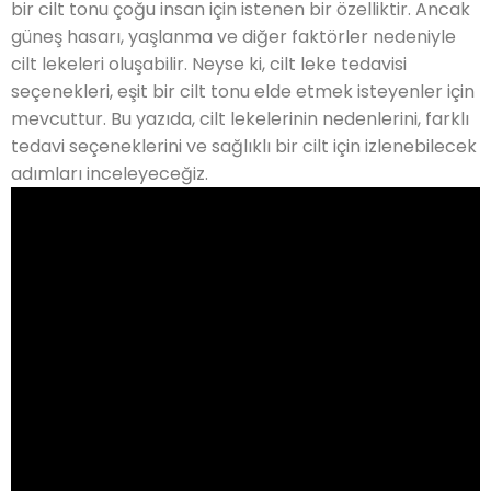
bir cilt tonu çoğu insan için istenen bir özelliktir. Ancak
güneş hasarı, yaşlanma ve diğer faktörler nedeniyle
cilt lekeleri oluşabilir. Neyse ki, cilt leke tedavisi
seçenekleri, eşit bir cilt tonu elde etmek isteyenler için
mevcuttur. Bu yazıda, cilt lekelerinin nedenlerini, farklı
tedavi seçeneklerini ve sağlıklı bir cilt için izlenebilecek
adımları inceleyeceğiz.