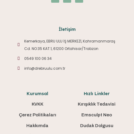
İletişim
Kemerkaya, EBRU ULU İŞ MERKEZİ, Kahramanmaraş
Cd. NO:35 KAT:1, 61200 Ortahisar/Trabzon
0549 100 06 34
info@drebruulu.com.tr
Kurumsal
Hızlı Linkler
KVKK
Kırışıklık Tedavisi
Çerez Politikaları
Emsculpt Neo
Hakkımda
Dudak Dolgusu