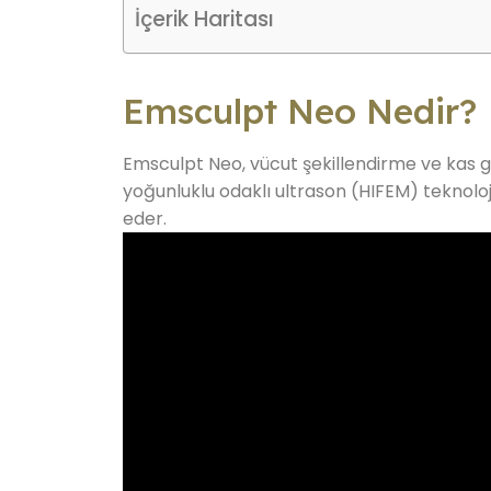
İçerik Haritası
Emsculpt Neo Nedir?
Emsculpt Neo, vücut şekillendirme ve kas geli
yoğunluklu odaklı ultrason (HIFEM) teknolojis
eder.