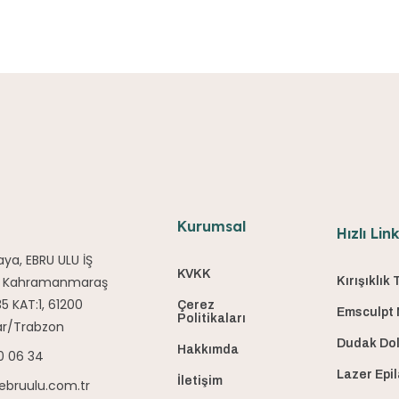
Kurumsal
Hızlı Lin
ya, EBRU ULU İŞ
KVKK
, Kahramanmaraş
Kırışıklık
5 KAT:1, 61200
Çerez
Emsculpt
Politikaları
ar/Trabzon
Dudak Do
Hakkımda
0 06 34
Lazer Epi
İletişim
ebruulu.com.tr