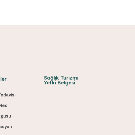
Sağlık Turizmi
kler
Yetki Belgesi
 Tedavisi
 Neo
lgusu
lasyon