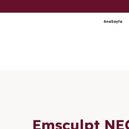
AnaSayfa
Emsculpt NE