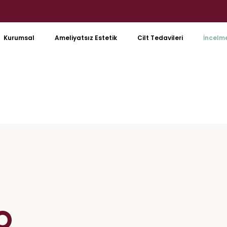
Kurumsal
Ameliyatsız Estetik
Cilt Tedavileri
İncelme
O