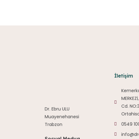
İletişim
Kemerka
MERKEZİ
Cd. NO:3
Dr. Ebru ULU
Ortahis
Muayenehanesi
0549 10
Trabzon
info@dr
Sosyal Medya