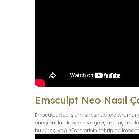
Emsculpt Neo Nasıl Ça
Emsculpt Neo işlemi sırasında, elektromanyet
enerji kasları kasılma ve gevşeme aşamala
bu süreç, yağ hücrelerinin tahrip edilmesin